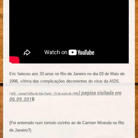
Eric faleceu aos 33 anos no Rio de Janeiro no dia 03 de Maio de
1996
,
vítima das complicações decorrentes do virus da
AIDS
.
) pagina visitada em
( UOL - Jornal Folha de São Paulo -21 de maio de 1996
06.09.201
8
(Foi enterrado num túmulo vizinho ao de Carmen Miranda no Rio
de Janeiro?)